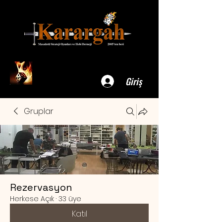
Giriş
Gruplar
Rezervasyon
Herkese Açık
·
33 üye
Katıl