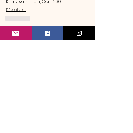
KT masa 2 Engin, Can 12.30
Düzenlendi
Beğen
Hakkında
Örnek rezervasyon mesajı Sa
...
Devamını oku
Üye
emrebozlak
Takip Et
emrebozlak
maymun9
Takip Et
maymun9
mehmet_camuroglu
Takip Et
Mindrazor
Takip Et
Mindrazor
batuhanyerlikaya
Takip Et
batuhanyerlikaya
Tüm Üyeleri Gör (33)