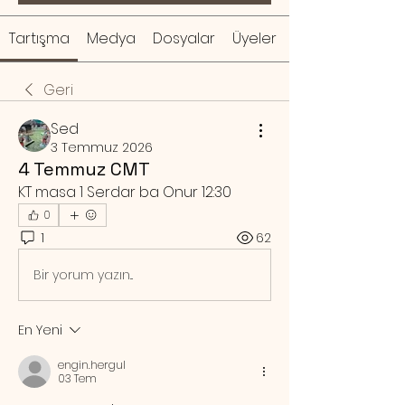
Tartışma
Medya
Dosyalar
Üyeler
Geri
Sed
3 Temmuz 2026
4 Temmuz CMT
KT masa 1 Serdar ba Onur 12:30
0
1
62
Bir yorum yazın...
En Yeni
engin.hergul
03 Tem