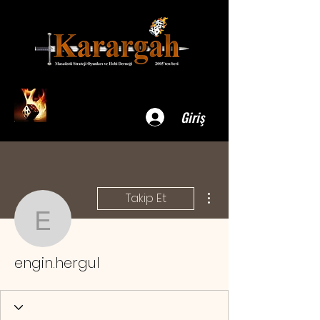
Giriş
Diğer Eylemler
Takip Et
engin.hergul
engin.hergul