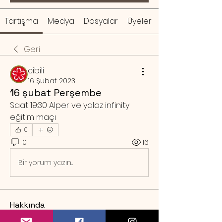
Tartışma
Medya
Dosyalar
Üyeler
Geri
cibili
16 Şubat 2023
16 şubat Perşembe
Saat 19:30 Alper ve yalaz infinity 
eğitim maçı
0
0
16
Bir yorum yazın...
Hakkında
Örnek rezervasyon mesajı Sa
...