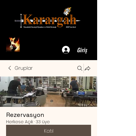
Giriş
Gruplar
Rezervasyon
Herkese Açık
·
33 üye
Katıl