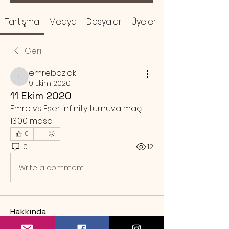
Tartışma
Medya
Dosyalar
Üyeler
Geri
emrebozlak
emrebozlak
9 Ekim 2020
11 Ekim 2020
Emre vs Eser infinity turnuva maç 
13:00 masa 1
0
0
12
Write a comment...
Hakkında
Örnek rezervasyon mesajı Sa
...