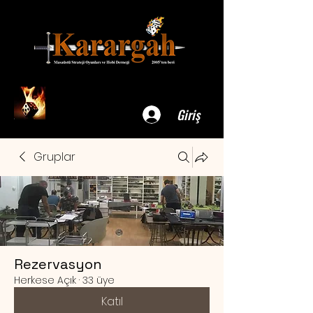
Giriş
Gruplar
Rezervasyon
Herkese Açık
·
33 üye
Katıl