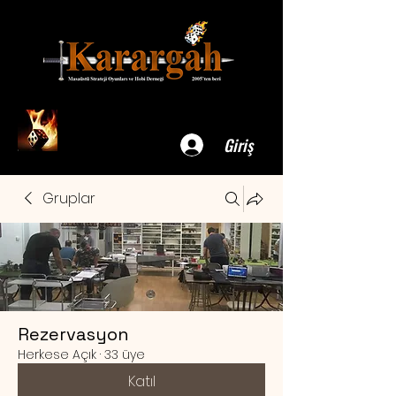
Giriş
Gruplar
Rezervasyon
Herkese Açık
·
33 üye
Katıl