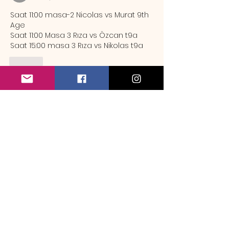
Saat 11:00 masa-2 Nicolas vs Murat 9th 
Age
Saat 11:00 Masa 3 Rıza vs Özcan t9a
Saat 15:00 masa 3 Rıza vs Nikolas t9a
Like
Hakkında
Örnek rezervasyon mesajı Sa
...
Devamını oku
Üye
emrebozlak
Takip Et
emrebozlak
maymun9
Takip Et
maymun9
mehmet_camuroglu
Takip Et
Mindrazor
Takip Et
Mindrazor