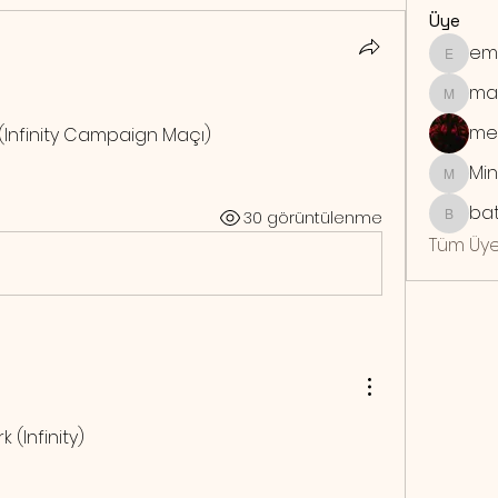
Üye
em
emrebo
ma
maymu
me
 (Infinity Campaign Maçı)
Min
Mindra
bat
30 görüntülenme
batuhan
Tüm Üye
k (Infinity)