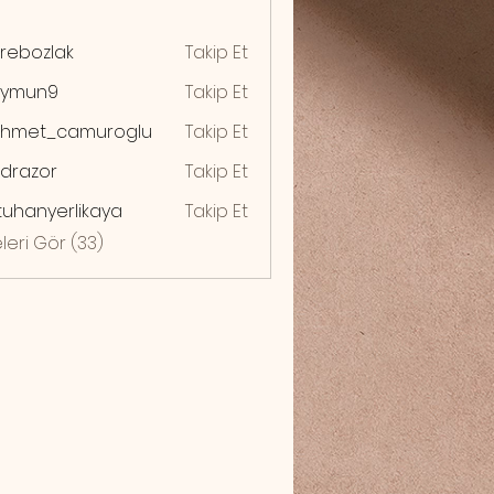
rebozlak
Takip Et
zlak
ymun9
Takip Et
n9
hmet_camuroglu
Takip Et
drazor
Takip Et
zor
uhanyerlikaya
Takip Et
yerlikaya
leri Gör (33)