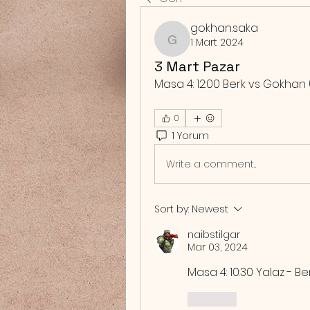
gokhan.saka
1 Mart 2024
gokhan.saka
3 Mart Pazar
Masa 4: 12:00 Berk vs Gokhan
0
1 Yorum
Write a comment...
Sort by:
Newest
naibstilgar
Mar 03, 2024
Masa 4: 10:30 Yalaz - Ber
Like