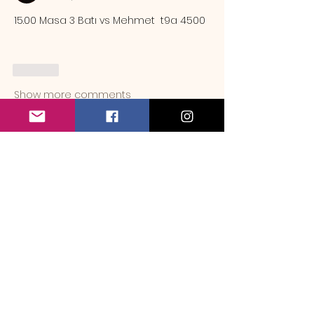
15.00 Masa 3 Batı vs Mehmet  t9a 4500
Like
Show more comments
Hakkında
Örnek rezervasyon mesajı Sa
...
Devamını oku
Üye
emrebozlak
Takip Et
emrebozlak
maymun9
Takip Et
maymun9
mehmet_camuroglu
Takip Et
Mindrazor
Takip Et