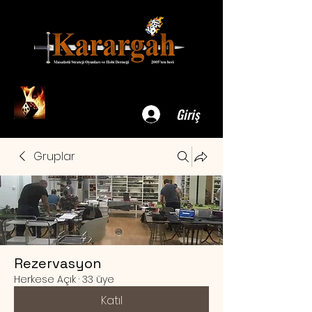
Giriş
Gruplar
Rezervasyon
Herkese Açık
·
33 üye
Katıl