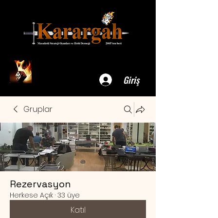
Giriş
Gruplar
Rezervasyon
Herkese Açık
·
33 üye
Katıl