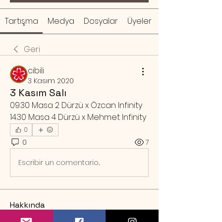
Tartışma
Medya
Dosyalar
Üyeler
Geri
cibili
3 Kasım 2020
3 Kasım Salı
09.30 Masa 2 Dürzü x Özcan Infinity
14.30 Masa 4 Dürzü x Mehmet Infinity 
0
0
7
Escribir un comentario...
Hakkında
Örnek rezervasyon mesajı Sa
...