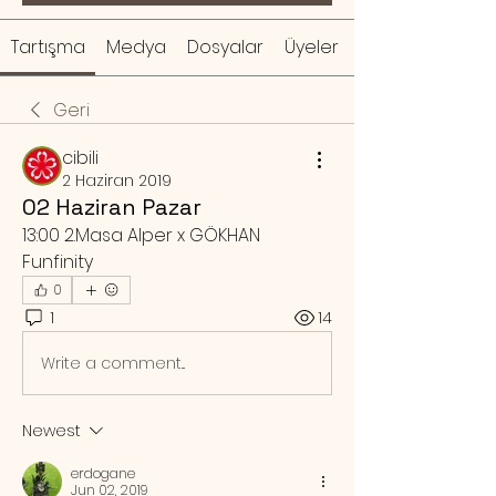
Tartışma
Medya
Dosyalar
Üyeler
Geri
cibili
2 Haziran 2019
02 Haziran Pazar
13:00 2.Masa Alper x GÖKHAN 
Funfinity
0
1
14
Write a comment...
Newest
erdogane
Jun 02, 2019