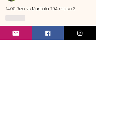
14:00 Rıza vs Mustafa T9A masa 3
Like
Hakkında
Örnek rezervasyon mesajı Sa
...
Devamını oku
Üye
emrebozlak
Takip Et
emrebozlak
maymun9
Takip Et
maymun9
mehmet_camuroglu
Takip Et
Mindrazor
Takip Et
Mindrazor
batuhanyerlikaya
Takip Et
batuhanyerlikaya
Tüm Üyeleri Gör (33)