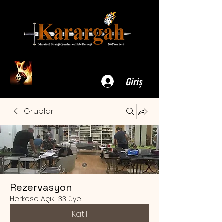
Giriş
Gruplar
Rezervasyon
Herkese Açık
·
33 üye
Katıl