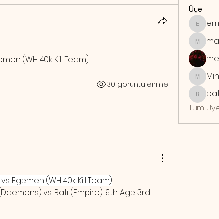
Üye
em
emrebo
ma
i
maymu
me
emen (WH 40k Kill Team) 
Min
Mindra
30 görüntülenme
bat
batuhan
Tüm Üye
 vs Egemen (WH 40k Kill Team)
Daemons) vs. Batı (Empire). 9th Age 3rd 