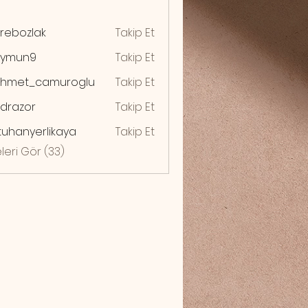
rebozlak
Takip Et
zlak
ymun9
Takip Et
n9
hmet_camuroglu
Takip Et
drazor
Takip Et
zor
uhanyerlikaya
Takip Et
yerlikaya
leri Gör (33)