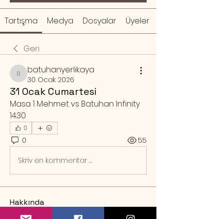
Tartışma
Medya
Dosyalar
Üyeler
Geri
batuhanyerlikaya
batuhanyerlikaya
30 Ocak 2026
31 Ocak Cumartesi
Masa 1 Mehmet vs Batuhan Infinity 
14:30
0
0
55
Skriv en kommentar …
Hakkında
Örnek rezervasyon mesajı Sa
...