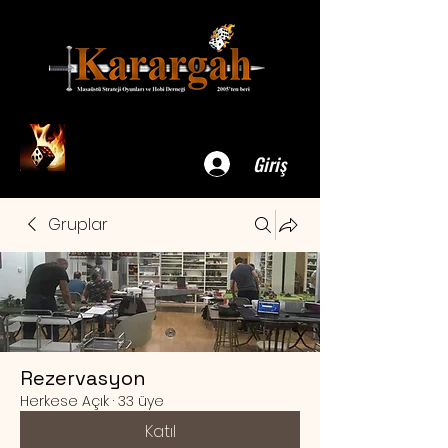
Giriş
Gruplar
Rezervasyon
Herkese Açık
·
33 üye
Katıl