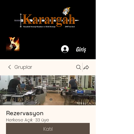
Giriş
Gruplar
Rezervasyon
Herkese Açık
·
33 üye
Katıl