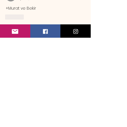
+Murat ve Bekir
Like
Hakkında
Örnek rezervasyon mesajı Sa
...
Devamını oku
Üye
emrebozlak
Takip Et
emrebozlak
maymun9
Takip Et
maymun9
mehmet_camuroglu
Takip Et
Mindrazor
Takip Et
Mindrazor
batuhanyerlikaya
Takip Et
batuhanyerlikaya
Tüm Üyeleri Gör (33)