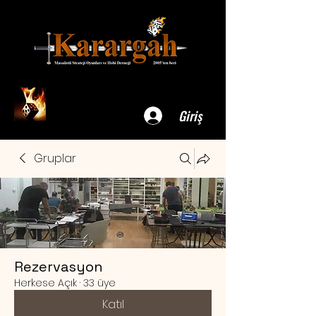
Giriş
Gruplar
Rezervasyon
Herkese Açık
·
33 üye
Katıl