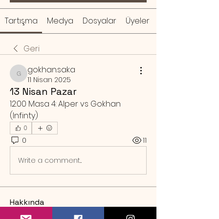
Tartışma
Medya
Dosyalar
Üyeler
Geri
gokhan.saka
gokhan.saka
11 Nisan 2025
13 Nisan Pazar
12:00 Masa 4: Alper vs Gokhan 
(Infinty)
0
0
11
Write a comment...
Hakkında
Örnek rezervasyon mesajı Sa
...