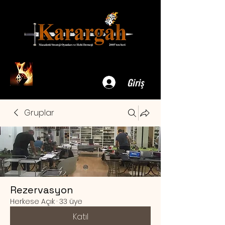
Giriş
Gruplar
Rezervasyon
Herkese Açık
·
33 üye
Katıl