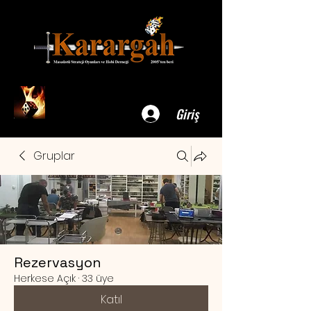
Giriş
Gruplar
Rezervasyon
Herkese Açık
·
33 üye
Katıl