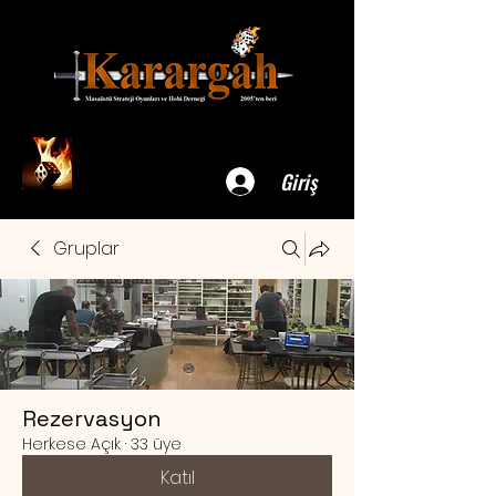
Giriş
Gruplar
Rezervasyon
Herkese Açık
·
33 üye
Katıl