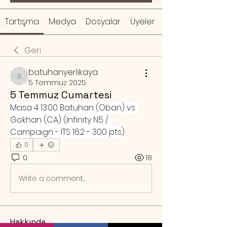
Tartışma
Medya
Dosyalar
Üyeler
Geri
batuhanyerlikaya
batuhanyerlikaya
5 Temmuz 2025
5 Temmuz Cumartesi
Masa 4 13:00 Batuhan (Oban) vs 
Gokhan (CA) (Infinity N5 / 
Campaign - ITS 16.2 - 300 pts)
0
0
18
Write a comment...
Hakkında