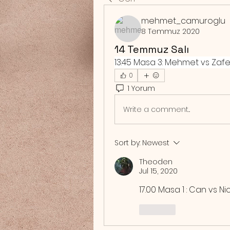
mehmet_camuroglu
8 Temmuz 2020
14 Temmuz Salı
13:45 Masa 3: Mehmet vs Zaf
0
1 Yorum
Write a comment...
Sort by:
Newest
Theoden
Jul 15, 2020
17.00 Masa 1 : Can vs 
Like