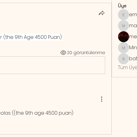
Üye
em
emrebo
ma
maymu
me
er (the 9th Age 4500 Puan)
Min
Mindra
20 görüntülenme
bat
batuhan
Tüm Üye
Nicolas ((the 9th age 4500 puan)