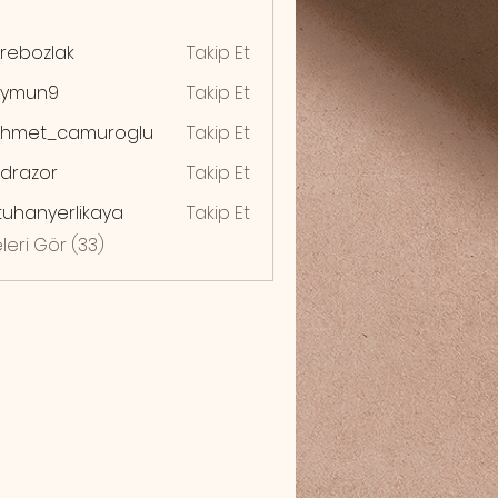
rebozlak
Takip Et
zlak
ymun9
Takip Et
n9
hmet_camuroglu
Takip Et
drazor
Takip Et
zor
uhanyerlikaya
Takip Et
yerlikaya
leri Gör (33)