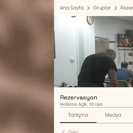
Ana Sayfa
Gruplar
Reze
Rezervasyon
Herkese Açık
·
33 üye
Tartışma
Medya
Geri