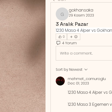
gokhan.saka
29 Kasım 2023
gokhan.saka
3 Aralık Pazar
12:30 Masa 4: Alper vs Gokhan /
0
4 Yorum
Write a comment...
Sort by:
Newest
mehmet_camuroglu
Dec 01, 2023
12:30 Masa 4: Alper vs G
12.30 Masa 3: Egemen vs