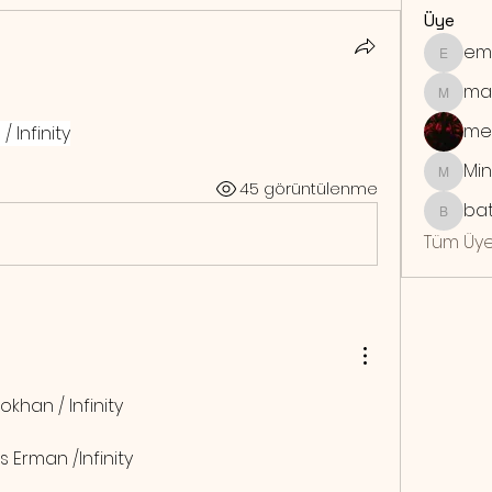
Üye
em
emrebo
ma
maymu
me
 Infinity
Min
Mindra
45 görüntülenme
bat
batuhan
Tüm Üye
okhan / Infinity
 Erman /Infinity