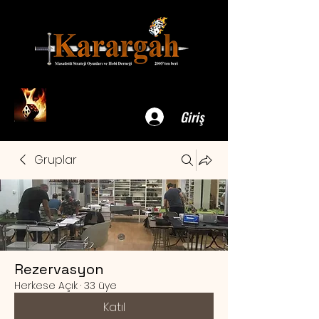
Giriş
Gruplar
Rezervasyon
Herkese Açık
·
33 üye
Katıl