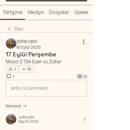
Tartışma
Medya
Dosyalar
Üyeler
Geri
zafer.akin
16 Eylül 2020
17 Eylül Perşembe
Masa 3 T9A Eser vs Zafer
0
1
14
Write a comment...
Newest
zafer.akin
Sep 16, 2020