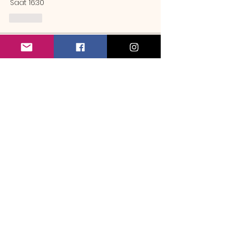
Saat 16:30
Like
Hakkında
Örnek rezervasyon mesajı Sa
...
Devamını oku
Üye
emrebozlak
Takip Et
emrebozlak
maymun9
Takip Et
maymun9
mehmet_camuroglu
Takip Et
Mindrazor
Takip Et
Mindrazor
batuhanyerlikaya
Takip Et
batuhanyerlikaya
Tüm Üyeleri Gör (33)