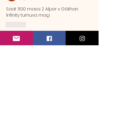
Saat 11:00 masa 2 Alper x Gökhan 
İnfinity turnuva maçı
Like
Hakkında
Örnek rezervasyon mesajı Sa
...
Devamını oku
Üye
emrebozlak
Takip Et
emrebozlak
maymun9
Takip Et
maymun9
mehmet_camuroglu
Takip Et
Mindrazor
Takip Et
Mindrazor
batuhanyerlikaya
Takip Et
batuhanyerlikaya