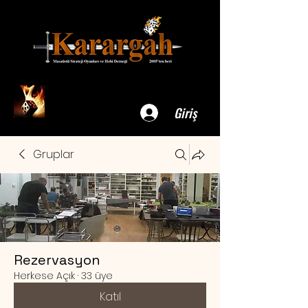
Giriş
Gruplar
Rezervasyon
Herkese Açık
·
33 üye
Katıl