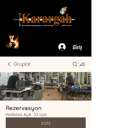
Giriş
Gruplar
Rezervasyon
Herkese Açık
·
33 üye
Katıl