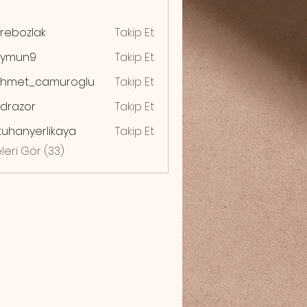
rebozlak
Takip Et
zlak
ymun9
Takip Et
n9
hmet_camuroglu
Takip Et
drazor
Takip Et
zor
uhanyerlikaya
Takip Et
yerlikaya
leri Gör (33)