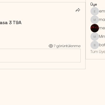
Üye
em
emrebo
ma
asa 3 T9A
maymu
me
Min
Mindra
bat
7 görüntülenme
batuhan
Tüm Üye