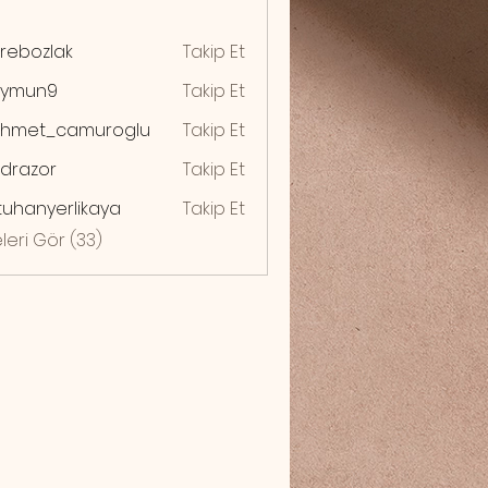
rebozlak
Takip Et
zlak
ymun9
Takip Et
n9
hmet_camuroglu
Takip Et
drazor
Takip Et
zor
uhanyerlikaya
Takip Et
yerlikaya
leri Gör (33)