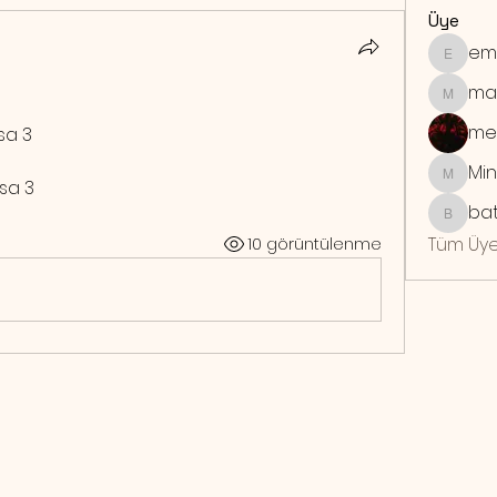
Üye
em
emrebo
ma
maymu
me
asa 3
Min
Mindra
asa 3
bat
batuhan
Tüm Üye
10 görüntülenme