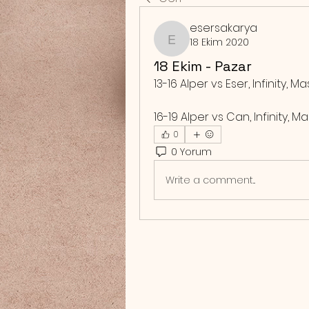
esersakarya
18 Ekim 2020
esersakarya
18 Ekim - Pazar
13-16 Alper vs Eser, Infinity, M
16-19 Alper vs Can, Infinity, M
0
0 Yorum
Write a comment...