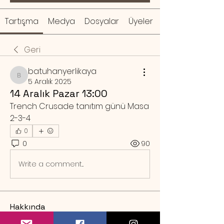
Tartışma
Medya
Dosyalar
Üyeler
Geri
batuhanyerlikaya
batuhanyerlikaya
5 Aralık 2025
14 Aralık Pazar 13:00
Trench Crusade tanıtım günü Masa 
2-3-4
0
0
90
Write a comment...
Hakkında
Örnek rezervasyon mesajı Sa
...