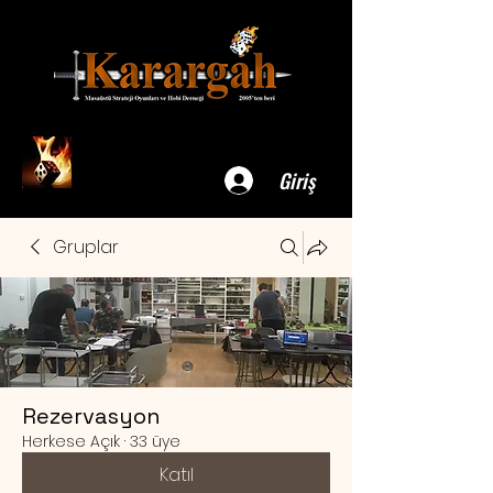
Giriş
Gruplar
Rezervasyon
Herkese Açık
·
33 üye
Katıl