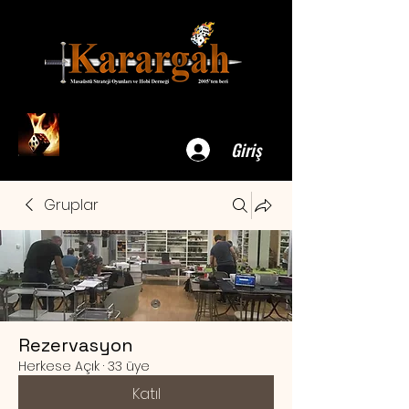
Giriş
Gruplar
Rezervasyon
Herkese Açık
·
33 üye
Katıl