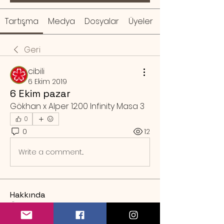
Tartışma
Medya
Dosyalar
Üyeler
Geri
cibili
6 Ekim 2019
6 Ekim pazar
Gökhan x Alper 12:00 Infinity Masa 3
0
0
12
Write a comment...
Hakkında
Örnek rezervasyon mesajı Sa
...
Devamını oku