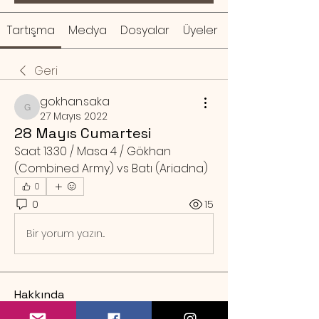
Tartışma
Medya
Dosyalar
Üyeler
Geri
gokhan.saka
gokhan.saka
27 Mayıs 2022
28 Mayıs Cumartesi
Saat 13:30 / Masa 4 / Gökhan 
(Combined Army) vs Batı (Ariadna)
0
0
15
Bir yorum yazın...
Hakkında
Örnek rezervasyon mesajı Sa
...