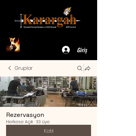
Giriş
Gruplar
Rezervasyon
Herkese Açık
·
33 üye
Katıl