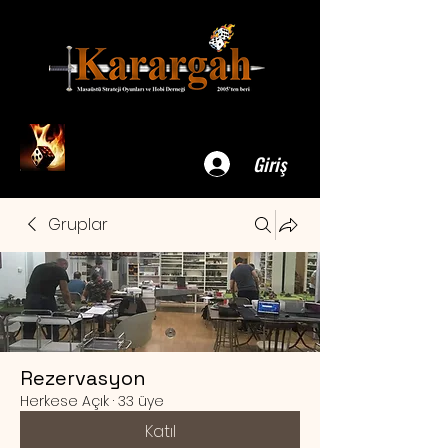
Giriş
Gruplar
Rezervasyon
Herkese Açık
·
33 üye
Katıl