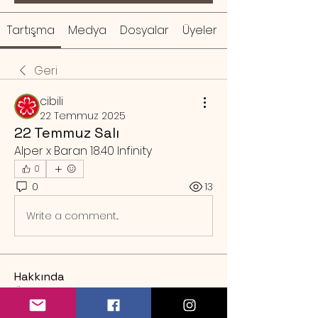
Tartışma
Medya
Dosyalar
Üyeler
Geri
cibili
22 Temmuz 2025
22 Temmuz Salı
Alper x Baran 18.40 Infinity
0
0
13
Write a comment...
Hakkında
Örnek rezervasyon mesajı Sa
...
Devamını oku