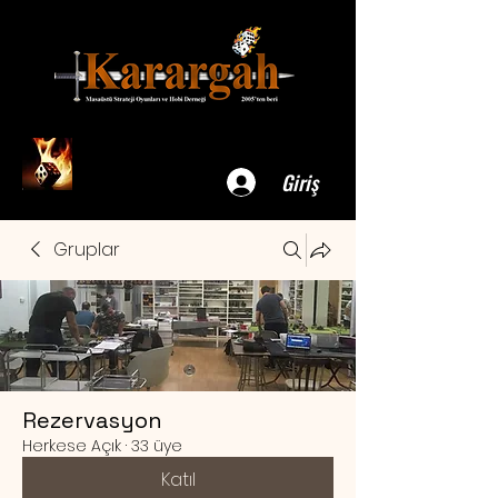
Giriş
Gruplar
Rezervasyon
Herkese Açık
·
33 üye
Katıl