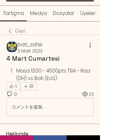
Tartışma
Medya
Dosyalar
Üyeler
Geri
bati_safel
3 Mart 2023
4 Mart Cumartesi
Masa 13.00 - 4500pts T9A - Rıza 
(DH) vs Batı (EoS)
0
0
22
コメントを追加…
Hakkında