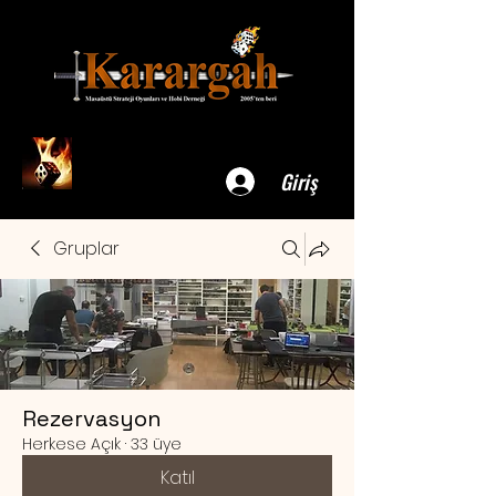
Giriş
Gruplar
Rezervasyon
Herkese Açık
·
33 üye
Katıl