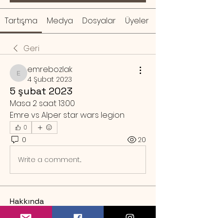
Tartışma
Medya
Dosyalar
Üyeler
Geri
emrebozlak
emrebozlak
4 Şubat 2023
5 şubat 2023
Masa 2 saat 13:00 
Emre vs Alper star wars legion
0
0
20
Write a comment...
Hakkında
Örnek rezervasyon mesajı Sa
...