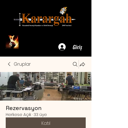
Giriş
Gruplar
Rezervasyon
Herkese Açık
·
33 üye
Katıl