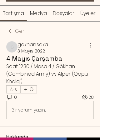
Tartışma
Medya
Dosyalar
Üyeler
Geri
gokhan.saka
gokhan.saka
3 Mayıs 2022
4 Mayıs Çarşamba
Saat 12:30 / Masa 4 / Gökhan 
(Combined Army) vs Alper (Qapu 
Khalqi)
0
0
28
Bir yorum yazın...
Hakkında