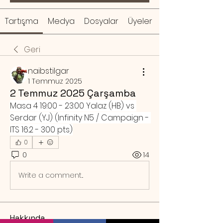
Tartışma
Medya
Dosyalar
Üyeler
Geri
naibstilgar
1 Temmuz 2025
2 Temmuz 2025 Çarşamba
Masa 4 19:00 - 23:00 Yalaz (HB) vs 
Serdar (YJ) (Infinity N5 / Campaign - 
ITS 16.2 - 300 pts)
0
0
14
Write a comment...
Hakkında