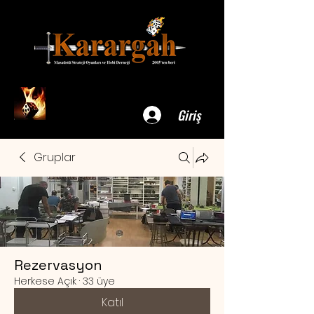
Giriş
Gruplar
Rezervasyon
Herkese Açık
·
33 üye
Katıl