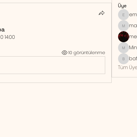
Üye
em
emrebo
ma
ba
maymu
me
0 14:00 
Min
Mindra
10 görüntülenme
bat
batuhan
Tüm Üye