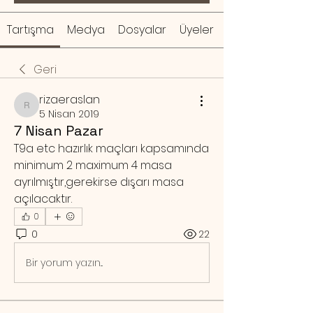
Tartışma
Medya
Dosyalar
Üyeler
Geri
rizaeraslan
rizaeraslan
5 Nisan 2019
7 Nisan Pazar
T9a etc hazırlık maçları kapsamında 
minimum 2 maximum 4 masa  
ayrılmıştır,gerekirse dışarı masa 
açılacaktır.
0
0
22
Bir yorum yazın...