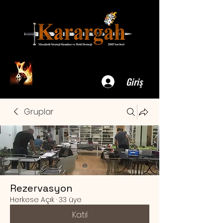
Giriş
Gruplar
Rezervasyon
Herkese Açık
·
33 üye
Katıl